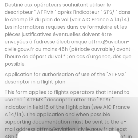
Destiné aux opérateurs souhaitant utiliser le
descripteur " ATFMX " après l'indicateur " STS/ " dans
le champ 18 du plan de vol (voir AIC France A 14/14).
Les informations requises dans ce formulaire et les
pièces justificatives éventuelles doivent être
envoyées à l'adresse électronique atfmx@aviation-
civile.gouv.fr au moins 48h (période ouvrable) avant
l'heure de départ du vol * ; en cas d'urgence, dès que
possible.
Application for authorisation of use of the "ATFMX"
descriptor in a flight plan
This form applies to flights operators that intend to
use the " ATFMX " descriptor after the " STS/ "
indicator in field 18 of the flight plan (see AIC France
A 14/14). The application and when possible
supporting documentation must be sent to the e-
mail address atfmx@aviation-civile.gouv.fr at least
48h (working period) before the flight departure*; in