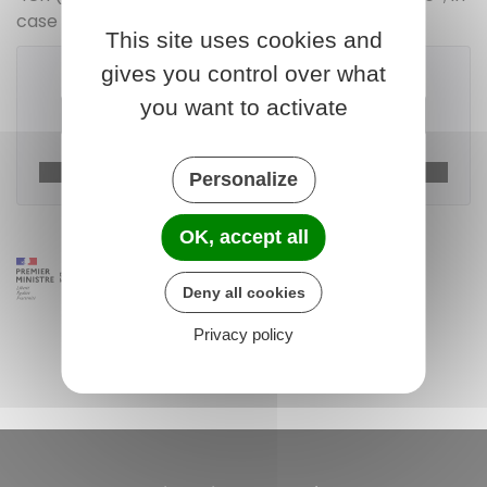
case of urgency, as soon as possible.
This site uses cookies and
gives you control over what
you want to activate
Télécharger le formulaire (53.6 KB)
Ministère chargé des transports
Personalize
OK, accept all
Deny all cookies
Privacy policy