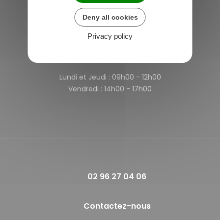
4 rue des Terre Neuvas
Deny all cookies
22980 Saint-Michel-de-Plélan
France
Privacy policy
Horaires de la mairie
Lundi et Jeudi :
09h00 - 12h00
Vendredi :
14h00 - 17h00
02 96 27 04 06
Contactez-nous