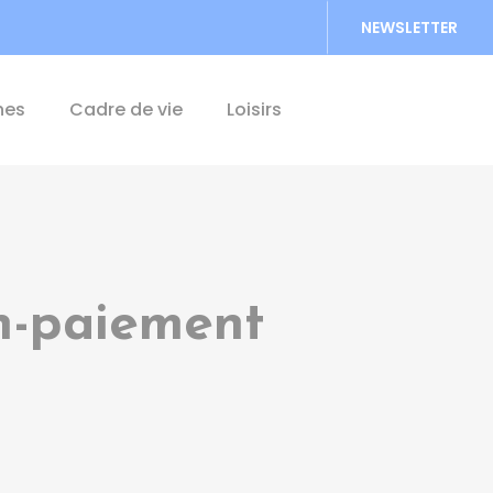
NEWSLETTER
Accéder au formu
hes
Cadre de vie
Loisirs
n-paiement