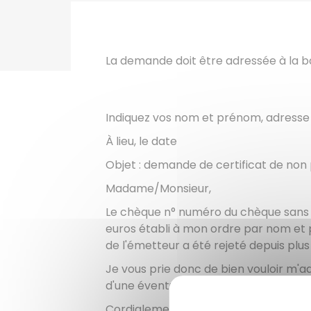
La demande doit être adressée à la b
Indiquez vos nom et prénom, adress
À lieu, le date
Objet : demande de certificat de no
Madame/Monsieur,
Le chèque n° numéro du chèque sans 
euros établi à mon ordre par nom et
de l'émetteur a été rejeté depuis plus 
Je vous prie donc de bien vouloir m'
d'une éventuelle saisie.
Cordialement,