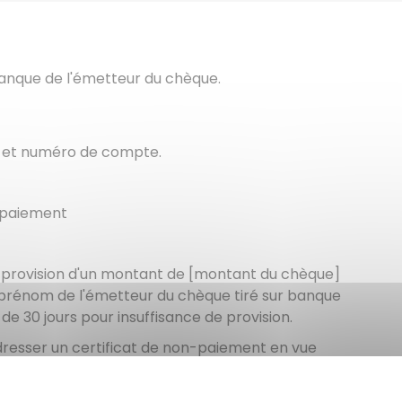
anque de l'émetteur du chèque.
e et numéro de compte.
n paiement
provision d'un montant de [montant du chèque]
 prénom de l'émetteur du chèque tiré sur banque
de 30 jours pour insuffisance de provision.
adresser un certificat de non-paiement en vue