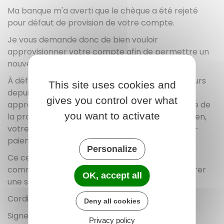
Ma banque m'a averti que le chèque a été rejeté
pour défaut de provision de votre compte.
Je vous demande donc de bien vouloir
approvisionner votre compte afin de permettre un
nouveau paiement.
À défaut de régularisation dans un délai de 30 jours
This site uses cookies and
depuis le
date du chèque
soit par
gives you control over what
approvisionnement du compte, soit par blocage de
you want to activate
la provision soit par paiement par un autre moyen,
votre banque me remettra un certificat de non-
paiement.
Personalize
Ce certificat pourra vous être signifié par un
commissaire de justice, il permettra alors d'opérer
OK, accept all
une saisie sur vos biens et revenus.
Cordialement,
Deny all cookies
Signer ici
Privacy policy