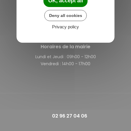
OK, accept all
Saint-Michel-de-Plélan
4 rue des Terre Neuvas
Deny all cookies
22980 Saint-Michel-de-Plélan
Privacy policy
France
Horaires de la mairie
Lundi et Jeudi :
09h00 - 12h00
Vendredi :
14h00 - 17h00
02 96 27 04 06