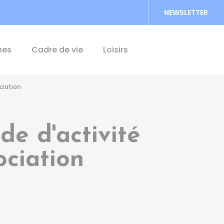
NEWSLETTER
Accéder au formu
hes
Cadre de vie
Loisirs
ciation
e d'activité
ociation