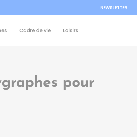
NEWSLETTER
Accéder au formu
hes
Cadre de vie
Loisirs
ygraphes pour