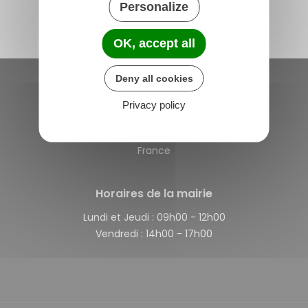
Personalize
OK, accept all
Deny all cookies
Saint-Michel-de-Plélan
Privacy policy
4 rue des Terre Neuvas
22980 Saint-Michel-de-Plélan
France
Horaires de la mairie
Lundi et Jeudi :
09h00 - 12h00
Vendredi :
14h00 - 17h00