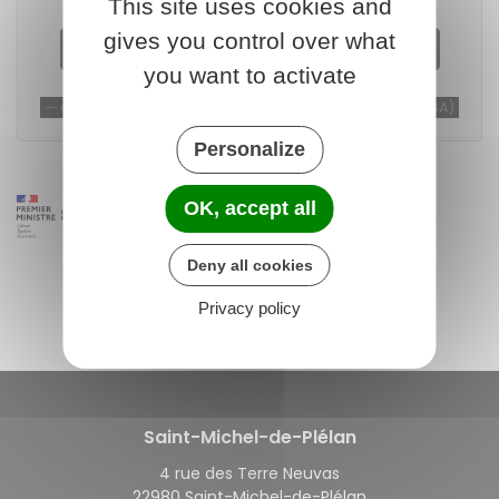
This site uses cookies and
gives you control over what
Télécharger le formulaire (218.0 KB)
you want to activate
Caisse centrale de la mutualité sociale agricole (MSA)
Personalize
OK, accept all
Deny all cookies
Privacy policy
Saint-Michel-de-Plélan
4 rue des Terre Neuvas
22980 Saint-Michel-de-Plélan