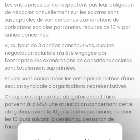
Les entreprises qui ne respectent pas leur obligation
de négocier annuellement sur les salaires sont
susceptibles de voir certaines exonérations de
cotisations sociales patronales réduites de
10 %
par
année concernée.
Si, au bout de 3 années consécutives, aucune
négociation salariale n'a été engagée par
l'entreprise, les exonérations de cotisations sociales
sont totalement supprimées.
Seules sont concernées les entreprises dotées d'une
section syndicale d'organisations représentatives.
Chaque entreprise doit obligatoirement faire
parvenir à la MSA une attestation concernant cette
obligation, avant le 10 janvier chaque année, ou dans
les 10 jours suivant la cession ou cessation de
l'activité.