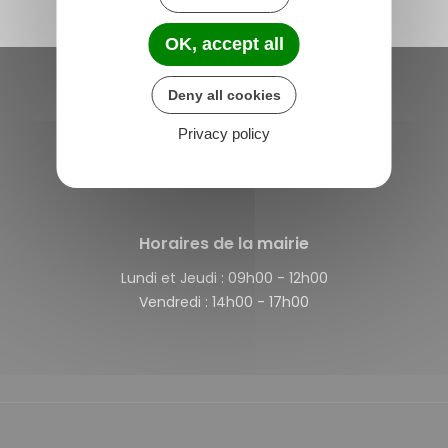
OK, accept all
Deny all cookies
Saint-Michel-de-Plélan
Privacy policy
4 rue des Terre Neuvas
22980 Saint-Michel-de-Plélan
France
Horaires de la mairie
Lundi et Jeudi :
09h00 - 12h00
Vendredi :
14h00 - 17h00