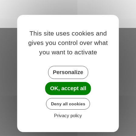
This site uses cookies and
gives you control over what
Saint-Michel-de-Plélan
you want to activate
4 rue des Terre Neuvas
22980 Saint-Michel-de-Plélan
France
Personalize
Horaires de la mairie
OK, accept all
Lundi et Jeudi :
09h00 - 12h00
Deny all cookies
Vendredi :
14h00 - 17h00
Privacy policy