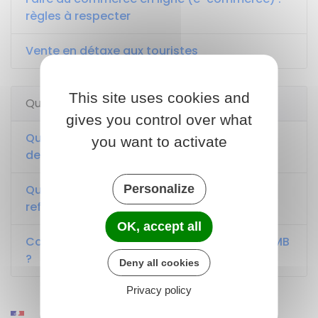
règles à respecter
Vente en détaxe aux touristes
This site uses cookies and
Questions ? Réponses !
gives you control over what
Quelles sont les formalités pour modifier la
you want to activate
devanture d'un commerce ?
Personalize
Quel paiement un professionnel peut-il
refuser (espèce, chèque, carte bancaire) ?
OK, accept all
Comment se procurer un code emballeur EMB
?
Deny all cookies
Privacy policy