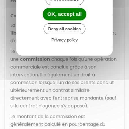
commercial
OK, accept all
Comment l'agent commercial est-il rémunéré ?
La rémunération de l'agent commercial est
Deny all cookies
librement
fixée par les parties dans le contrat
d'agence.
Privacy policy
Le plus souvent, l'agent commercial a droit à
une
commission
chaque fois qu'une opération
commerciale est conclue grâce à son
intervention. Il a également un droit à
commission lorsque l'un de ses clients conclut
ultérieurement un contrat similaire
directement avec l'entreprise mandante (sauf
si le contrat d'agence s'y oppose).
Le montant de la commission est
généralement calculé en pourcentage du