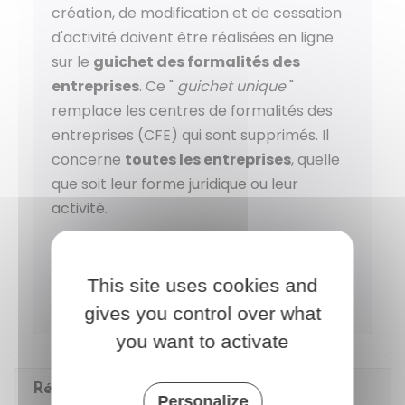
création, de modification et de cessation
d'activité doivent être réalisées en ligne
sur le
guichet des formalités des
entreprises
. Ce "
guichet unique
"
remplace les centres de formalités des
entreprises (CFE) qui sont supprimés. Il
concerne
toutes les entreprises
, quelle
que soit leur forme juridique ou leur
activité.
Accéder au service en ligne
This site uses cookies and
Institut national de la propriété industrielle (Inpi)
gives you control over what
you want to activate
Rémunération et imposition de l'agent
Personalize