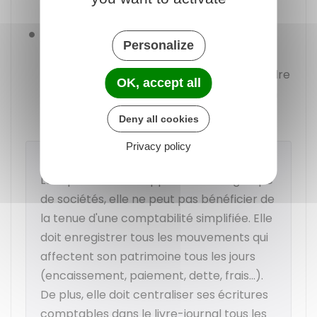
sont classées par ordre chronologique.
Manuel des procédures comptables
:
Personalize
document qui décrit les procédures et
l'organisation comptable pour comprendre
OK, accept all
le système de traitement et la réalisation
des contrôles
Deny all cookies
Privacy policy
Attention
Lorsque la société appartient à un groupe
de sociétés, elle ne peut pas bénéficier de
la tenue d'une comptabilité simplifiée. Elle
doit enregistrer tous les mouvements qui
affectent son patrimoine tous les jours
(encaissement, paiement, dette, frais...).
De plus, elle doit centraliser ses écritures
comptables dans le livre-journal tous les