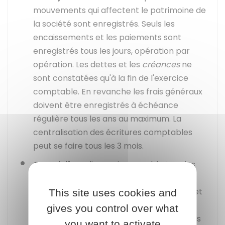
mouvements qui affectent le patrimoine de
la société sont enregistrés. Seuls les
encaissements et les paiements sont
enregistrés tous les jours, opération par
opération. Les dettes et les
créances
ne
sont constatées qu'à la fin de l'exercice
comptable. En revanche les frais généraux
doivent être enregistrés à échéance
régulière tous les ans au maximum. La
centralisation des écritures comptables
peut se faire tous les 3 mois.
Grand-livre
: livre qui rassemble tous les
comptes. Il reprend les informations du
livre-journal en les classant par compte et
This site uses cookies and
dans l'ordre de numéro prévu par le
plan
gives you control over what
comptable général (PCG)
. Les opérations
you want to activate