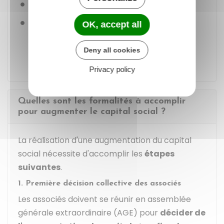
Primes d'émission et primes de fusion
Bénéfices de l'exercice ou bénéfices
OK, accept all
reportés à nouveau des exercices
antérieurs.
Deny all cookies
Privacy policy
Quelles sont les formalités à accomplir
pour augmenter le capital social ?
La réalisation d'une augmentation du capital
social nécessite d'accomplir les
étapes
suivantes
.
1. Première décision collective des associés
Les associés doivent se réunir en assemblée
générale extraordinaire (AGE) pour
décider de