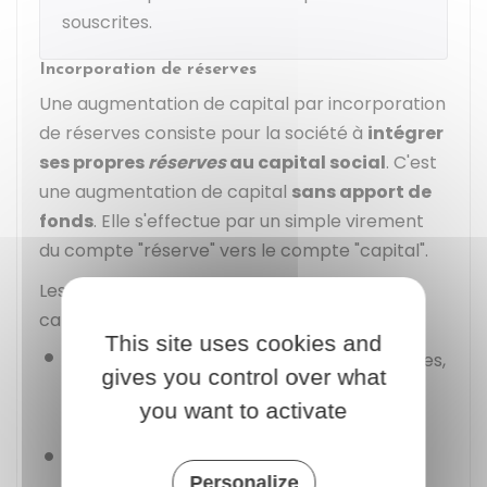
souscrites.
Incorporation de réserves
Une augmentation de capital par incorporation
de réserves consiste pour la société à
intégrer
ses propres
réserves
au capital social
. C'est
une augmentation de capital
sans apport de
fonds
. Elle s'effectue par un simple virement
du compte "réserve" vers le compte "capital".
Les
réserves suivantes
peuvent être
capitalisées :
This site uses cookies and
Réserves disponibles (réserves facultatives,
gives you control over what
réserves extraordinaires, réserve de
you want to activate
prévoyance)
Provisions libérées
Personalize