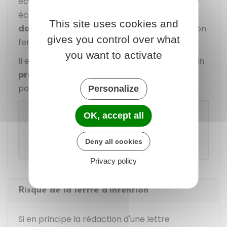
échanges avec le cédant. Aux termes de ces
échanges, le cédant peut
contresigner le
This site uses cookies and
document
, cela vaut comme une acceptation
gives you control over what
ferme de l'offre.
you want to activate
Il est recommandé d'être accompagné par un
professionnel du droit
(avocat ou notaire)
pour rédiger la lettre d'intention.
Personalize
À noter
OK, accept all
Bpifrance met à disposition un modèle de
lettre d'intention :
Deny all cookies
Privacy policy
Risque de la lettre d'intention
Si en principe la rédaction d'une lettre