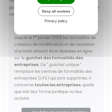
radiation de la société dissoute auprès du
guichet unique des formalités en remettant le
Deny all cookies
certificat de non-opposition.
Privacy policy
Guichet des formalités des entreprises
er
Depuis le 1
janvier 2023, les formalités de
création, de modification et de cessation
d'activité doivent être réalisées en ligne
sur le
guichet des formalités des
entreprises
. Ce "
guichet unique
"
remplace les centres de formalités des
entreprises (CFE) qui sont supprimés. Il
concerne
toutes les entreprises
, quelle
que soit leur forme juridique ou leur
activité.