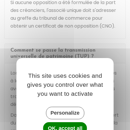
Si aucune opposition a été formulée de la part
des créanciers, l'associé unique doit s'adresser
au greffe du tribunal de commerce pour
obtenir un certificat de non opposition (CNO).
Comment se passe la transmission
universelle de patrimoine (TUP) ?
Lorsque les créanciers ne se sont pas opposés
This site uses cookies and
à la dissolution de la société, la TUP peut alors
gives you control over what
avoir lieu. Le patrimoine de la société est alors
you want to activate
transféré à l'associé unique à l'expiration du
délai de 30 jours.
Personalize
Dans le
délai de 1 mois
à compter du transfert
du patrimoine, l'associé unique doit effectuer la
OK, accept all