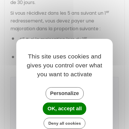
de 30 jours.
er
Si vous récidivez dans les 5 ans suivant un 1
redressement, vous devez payer une
majoration dans la proportion suivante :
er
45 %
si la majoration lors du 1
redressement était de
25 %
,
This site uses cookies and
er
60 %
si la majoration lors du 1
gives you control over what
redressement était de
40 %
.
you want to activate
À noter
si vous pouvez apporter des données
Personalize
réelles sur les rémunérations dissimulées
versées aux salariés, alors le
OK, accept all
redressement s'applique sur ces données
réelles.
Deny all cookies