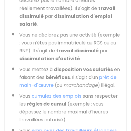
déclarez pas le nombre d'heures
réellement travaillées). Il s'agit de
travail
dissimulé
par
dissimulation d'emploi
salarié
.
Vous ne déclarez pas une activité (exemple
: vous n'êtes pas immatriculé au
RCS
ou au
RNE
). Il s'agit de
travail dissimulé
par
dissimulation d'activité
.
Vous mettez à
disposition vos salariés
en
faisant des
bénéfices
. Il s'agit d'un
prêt de
main-d'œuvre
(ou
marchandage
) illégal.
Vous
cumulez des emplois
sans respecter
les
règles de cumul
(exemple : vous
dépassez le nombre maximal d'heures
travaillées autorisé).
Vous
employez des travailleurs étrangers