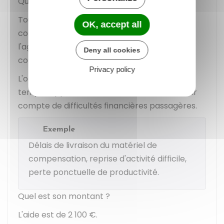
Qui peut en bénéficier ?
Tout employeur d'un salarié handicapé à
OK, accept all
condition que la médecine du travail atteste
l'aggravation du handicap ou l'évolution du
Deny all cookies
contexte professionnel.
Privacy policy
L'objectif de cette aide est de compenser le
temps supplémentaire nécessaire et de tenir
compte de difficultés financières passagères.
Exemple
Délais de livraison du matériel de
compensation, reprise d'activité difficile,
perte ponctuelle de productivité.
Quel est son montant ?
L'aide est de
2 100 €
.