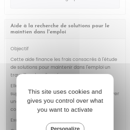
Aide à la recherche de solutions pour le
maintien dans l'emploi
Objectif
Cette aide finance les frais consacrés à l'étude
de solutions pour maintenir dans l'emploi un
travailleur handicapé.
Elle permet d'accorder du temps
This site uses cookies and
supplémentaire aux employeurs afin de trouver
gives you control over what
une solution pour maintenir l'emploi d'un
collaborateur.
you want to activate
Exemples : réunions, temps de concertation.
Personalize