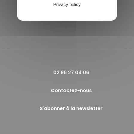
Horaires de la mairie
Privacy policy
Lundi et Jeudi :
09h00 - 12h00
Vendredi :
14h00 - 17h00
02 96 27 04 06
Contactez-nous
S'abonner à la newsletter