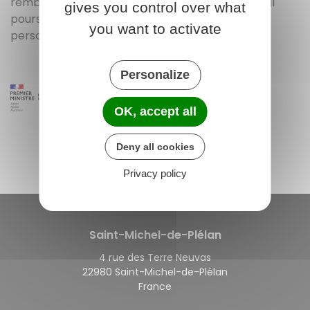
rembourser le créancier sans pouvoir exiger qu'il
gives you control over what
poursuive préalablement
Nom et prénom de la
you want to activate
personne pour qui vous vous portez caution
."
Personalize
OK, accept all
Deny all cookies
Privacy policy
Saint-Michel-de-Plélan
4 rue des Terre Neuvas
22980 Saint-Michel-de-Plélan
France