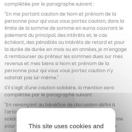
complétée par le paragraphe suivant :
"En me portant caution de
Nom et prénom de la
personne pour qui vous vous portez caution
, dans la
limite de la somme de
somme en euros
couvrant le
paiement du principal, des intérêts et, le cas
échéant, des pénalités ou intérêts de retard et pour
la durée de
durée en mois ou en années
, je m'engage
à rembourser au prêteur les sommes dues sur mes
revenus et mes biens si
Nom et prénom de la
personne pour qui vous vous portez caution
n'y
satisfait pas lui-même."
S'il s'agit d'une caution solidaire, la mention sera
complétée par le paragraphe suivant :
"En renonçant au bénéfice de discussion défini à
l'article 2298 du code civil et en m'obligeant
solidairement avec
Nom et prénom de la personne
This site uses cookies and
pour qui vous vous portez caution
, je m'engage à