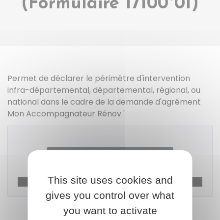
(Formulaire 17100*01)
Permet de déclarer le périmètre d'intervention
infra-départemental, départemental, régional, ou
national dans le cadre de la demande d'agrément
Mon Accompagnateur Rénov '
Télécharger le formulaire
This site uses cookies and
Agence nationale de l'habitat (Anah)
gives you control over what
you want to activate