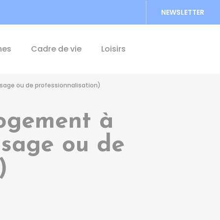
NEWSLETTER
Accéder au formu
hes
Cadre de vie
Loisirs
ssage ou de professionnalisation)
logement à
issage ou de
)