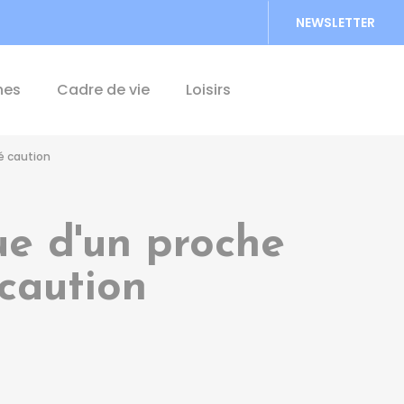
NEWSLETTER
Accéder au formu
hes
Cadre de vie
Loisirs
é caution
ue d'un proche
caution