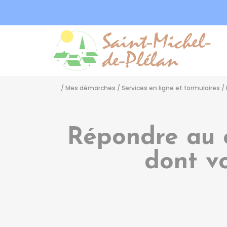
Sa
/
Mes démarches
/
Services en ligne et formulaires
/
Répondre au c
dont v