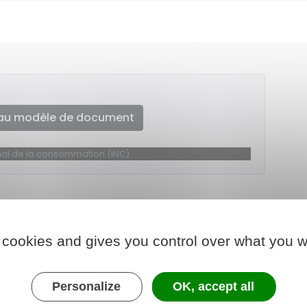
au modèle de document
ional de la consommation (INC)
 cookies and gives you control over what you w
Personalize
OK, accept all