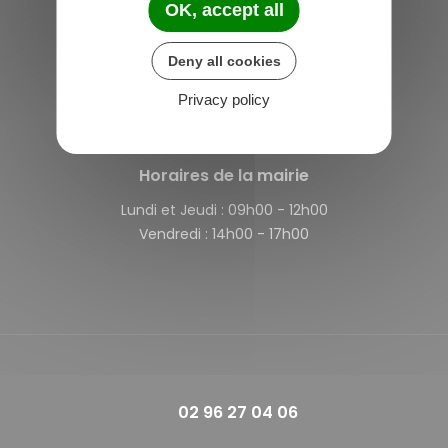
OK, accept all
Saint-Michel-de-Plélan
Deny all cookies
4 rue des Terre Neuvas
22980 Saint-Michel-de-Plélan
Privacy policy
France
Horaires de la mairie
Lundi et Jeudi :
09h00 - 12h00
Vendredi :
14h00 - 17h00
02 96 27 04 06