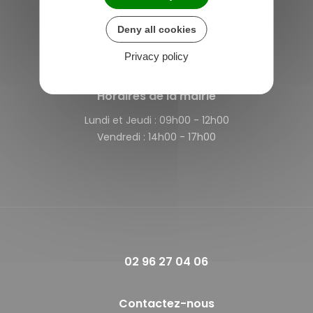
Saint-Michel-de-Plélan
4 rue des Terre Neuvas
Deny all cookies
22980 Saint-Michel-de-Plélan
France
Privacy policy
Horaires de la mairie
Lundi et Jeudi :
09h00 - 12h00
Vendredi :
14h00 - 17h00
02 96 27 04 06
Contactez-nous