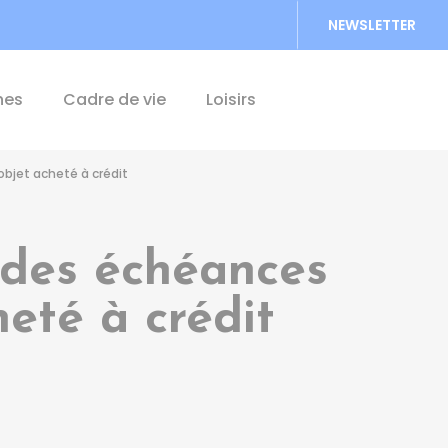
NEWSLETTER
Accéder au formu
hes
Cadre de vie
Loisirs
objet acheté à crédit
 des échéances
heté à crédit