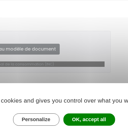
au modèle de document
ional de la consommation (INC)
 cookies and gives you control over what you w
Personalize
OK, accept all