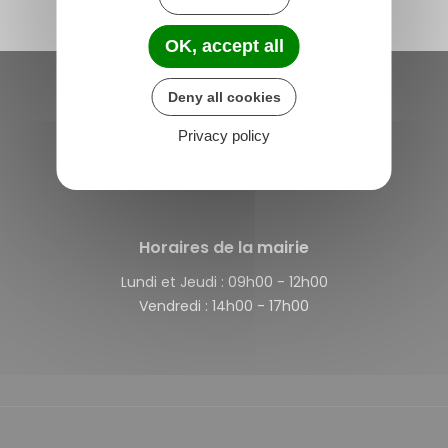
OK, accept all
Deny all cookies
Saint-Michel-de-Plélan
Privacy policy
4 rue des Terre Neuvas
22980 Saint-Michel-de-Plélan
France
Horaires de la mairie
Lundi et Jeudi :
09h00 - 12h00
Vendredi :
14h00 - 17h00