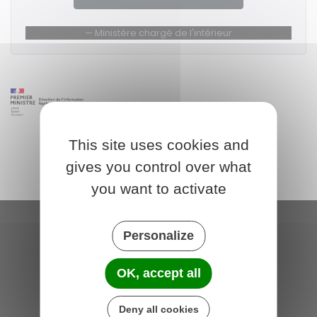
Ministère chargé de l'intérieur
This site uses cookies and
gives you control over what
you want to activate
Personalize
Saint-Michel-de-Plélan
4 rue des Terre Neuvas
OK, accept all
22980 Saint-Michel-de-Plélan
France
Deny all cookies