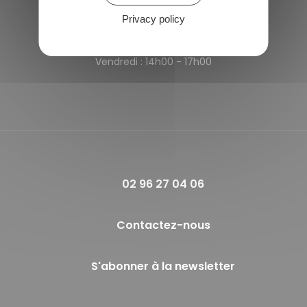
Privacy policy
Horaires de la mairie
Lundi et Jeudi :
09h00 - 12h00
Vendredi :
14h00 - 17h00
02 96 27 04 06
Contactez-nous
S'abonner à la newsletter