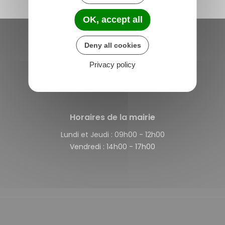
OK, accept all
Deny all cookies
Saint-Michel-de-Plélan
4 rue des Terre Neuvas
Privacy policy
22980 Saint-Michel-de-Plélan
France
Horaires de la mairie
Lundi et Jeudi :
09h00 - 12h00
Vendredi :
14h00 - 17h00