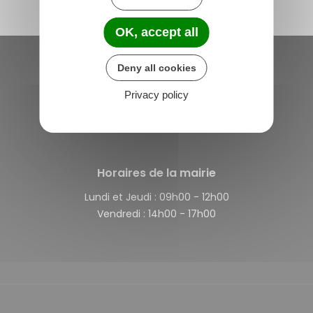
OK, accept all
Deny all cookies
Saint-Michel-de-Plélan
Privacy policy
4 rue des Terre Neuvas
22980 Saint-Michel-de-Plélan
France
Horaires de la mairie
Lundi et Jeudi :
09h00 - 12h00
Vendredi :
14h00 - 17h00