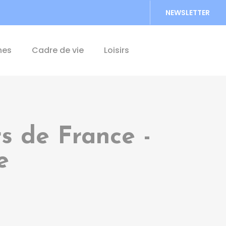
NEWSLETTER
Accéder au formu
hes
Cadre de vie
Loisirs
rs de France -
e