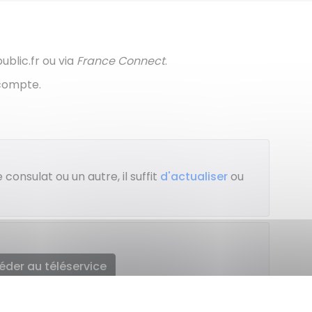
blic.fr ou via
France Connect
.
 compte.
 consulat ou un autre, il suffit
d'actualiser
ou
éder au téléservice
 l'Europe et des affaires étrangères