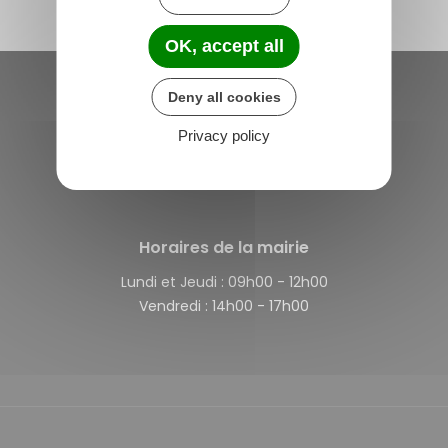
OK, accept all
Deny all cookies
Saint-Michel-de-Plélan
Privacy policy
4 rue des Terre Neuvas
22980 Saint-Michel-de-Plélan
France
Horaires de la mairie
Lundi et Jeudi :
09h00 - 12h00
Vendredi :
14h00 - 17h00