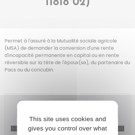
11818*02)
Permet à l'assuré à la Mutualité sociale agricole
(MSA) de demander la conversion d'une rente
d'incapacité permanente en capital ou en rente
réversible sur la tête de l'époux(se), du partenaire du
Pacs ou du concubin.
Télécharger le formulaire (62.7 KB)
This site uses cookies and
gives you control over what
Caisse centrale de la mutualité sociale agricole (MSA)