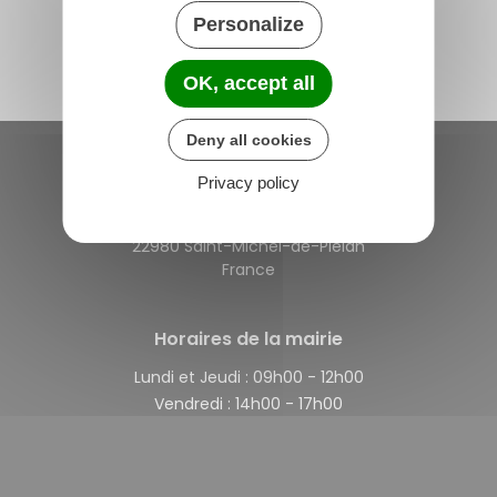
Personalize
OK, accept all
Deny all cookies
Privacy policy
Saint-Michel-de-Plélan
4 rue des Terre Neuvas
22980 Saint-Michel-de-Plélan
France
Horaires de la mairie
Lundi et Jeudi :
09h00 - 12h00
Vendredi :
14h00 - 17h00