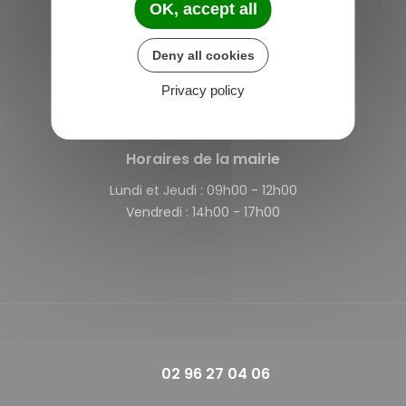
OK, accept all
Saint-Michel-de-Plélan
Deny all cookies
4 rue des Terre Neuvas
22980 Saint-Michel-de-Plélan
Privacy policy
France
Horaires de la mairie
Lundi et Jeudi :
09h00 - 12h00
Vendredi :
14h00 - 17h00
02 96 27 04 06