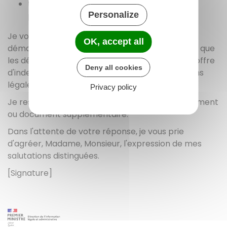
tout autre élément utile à l'étude de mon
Personalize
préjudice.
Je vous remercie de bien vouloir m'indiquer les
OK, accept all
démarches complémentaires nécessaires, ainsi que
les délais prévus pour la présentation de votre offre
Deny all cookies
d'indemnisation, conformément à vos obligations
légales et contractuelles.
Privacy policy
Je reste à votre disposition pour tout renseignement
ou document supplémentaire.
Dans l'attente de votre réponse, je vous prie
d'agréer, Madame, Monsieur, l'expression de mes
salutations distinguées.
[Signature]