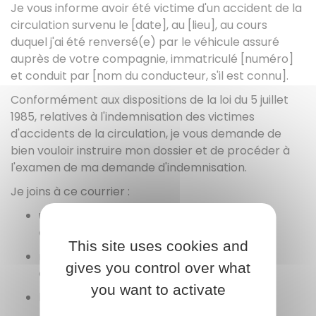
Je vous informe avoir été victime d'un accident de la
circulation survenu le [date], au [lieu], au cours
duquel j'ai été renversé(e) par le véhicule assuré
auprès de votre compagnie, immatriculé [numéro]
et conduit par [nom du conducteur, s'il est connu].
Conformément aux dispositions de la loi du 5 juillet
1985, relatives à l'indemnisation des victimes
d'accidents de la circulation, je vous demande de
bien vouloir instruire mon dossier et de procéder à
l'examen de ma demande d'indemnisation.
Je joins à ce courrier :
une copie du constat / de la déclaration
d'accident,
This site uses cookies and
mes certificats médicaux et documents
gives you control over what
établissant la nature de mes blessures,
you want to activate
les justificatifs des frais engagés,