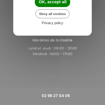
OK, accept all
Saint-Michel-de-Plélan
Deny all cookies
4 rue des Terre Neuvas
22980 Saint-Michel-de-Plélan
Privacy policy
France
Horaires de la mairie
Lundi et Jeudi :
09h00 - 12h00
Vendredi :
14h00 - 17h00
02 96 27 04 06