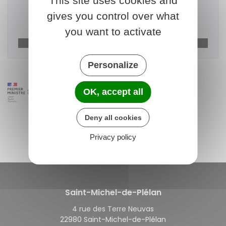
This site uses cookies and
gives you control over what
Télécharger le formulaire
you want to activate
Ministère chargé de l'urbanisme
Personalize
OK, accept all
Deny all cookies
Privacy policy
Saint-Michel-de-Plélan
4 rue des Terre Neuvas
22980 Saint-Michel-de-Plélan