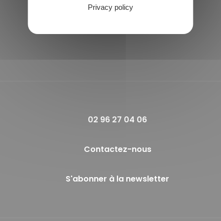
Horaires de la mairie
Privacy policy
Lundi et Jeudi :
09h00 - 12h00
Vendredi :
14h00 - 17h00
02 96 27 04 06
Contactez-nous
S'abonner à la newsletter