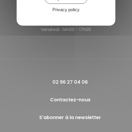
Privacy policy
Horaires de la mairie
Lundi et Jeudi :
09h00 - 12h00
Vendredi :
14h00 - 17h00
02 96 27 04 06
Contactez-nous
S'abonner à la newsletter