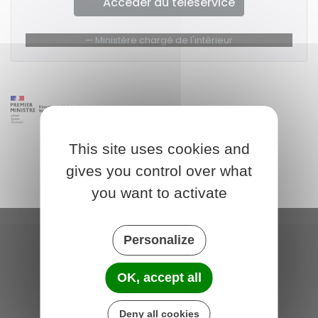
Accéder au téléservice
Ministère chargé de l'intérieur
This site uses cookies and
gives you control over what
you want to activate
Personalize
Saint-Michel-de-Plélan
4 rue des Terre Neuvas
OK, accept all
22980 Saint-Michel-de-Plélan
France
Deny all cookies