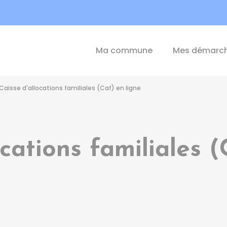
int-Michel-de-Plélan
Ma commune
Mes démarc
Caisse d'allocations familiales (Caf) en ligne
ocations familiales (