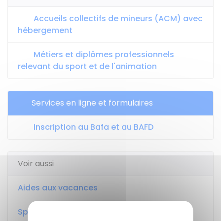
Accueils collectifs de mineurs (ACM) avec
hébergement
Métiers et diplômes professionnels
relevant du sport et de l'animation
Services en ligne et formulaires
Inscription au Bafa et au BAFD
Voir aussi
Aides aux vacances
Sport