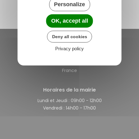
Personalize
OK, accept all
Deny all cookies
Saint-Michel-de-Plélan
Privacy policy
4 rue des Terre Neuvas
22980 Saint-Michel-de-Plélan
France
Horaires de la mairie
Lundi et Jeudi :
09h00 - 12h00
Vendredi :
14h00 - 17h00