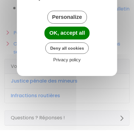
Demande d'extrait de casier judiciaire (bulletin
n°3)
Personalize
Peines complémentaires en matière pénale
OK, accept all
Castration chimique des auteurs d’infractions
Deny all cookies
sexuelles
Privacy policy
Voir aussi
Justice pénale des mineurs
Infractions routières
Questions ? Réponses !