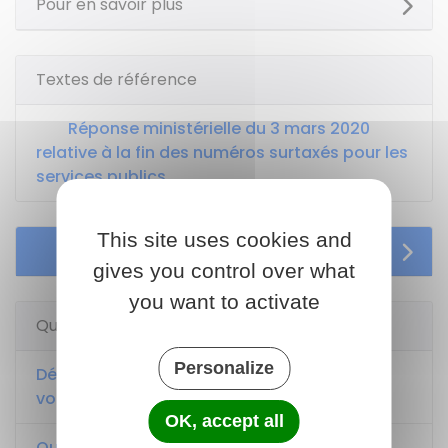
Pour en savoir plus
Textes de référence
Réponse ministérielle du 3 mars 2020
relative à la fin des numéros surtaxés pour les
services publics
This site uses cookies and
Services en ligne et formulaires
gives you control over what
you want to activate
Questions ? Réponses !
Personalize
Démarchage téléphonique abusif, spam
vocal ou par SMS : que faire ?
OK, accept all
Quelle est la procédure pour saisir le