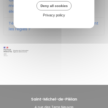
médiateur des communications
Deny all cookies
électroniques ?
Privacy policy
Téléchargement illégal (Arcom) : quelles sont
les règles ?
Saint-Michel-de-Plélan
4 rue des Terre Neuvas