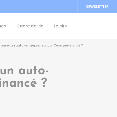
NEWSLETTER
Accéder au formu
hes
Cadre de vie
Loisirs
il payer un auto-entrepreneur par Cesu préfinancé ?
 un auto-
inancé ?