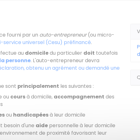
V
ce fourni par un
auto-entrepreneur
(ou micro-
-service universel (Cesu) préfinancé
.
P
ffectue au
domicile
du particulier
doit
toutefois
d
 la personne
. L'auto-entrepreneur devra
éclaration, obtenu un agrément ou demandé une
Q
nne sont
principalement
les suivantes :
re ou
cours
à domicile,
accompagnement
des
ts
es
ou
handicapées
à leur domicile
t besoin d'une
aide
personnelle à leur domicile
 l'environnement de proximité favorisant leur