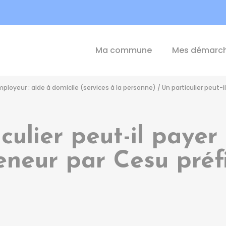
int-Michel-de-Plélan
Ma commune
Mes démarc
employeur : aide à domicile (services à la personne)
/
Un particulier peut-
culier peut-il payer
eneur par Cesu préf