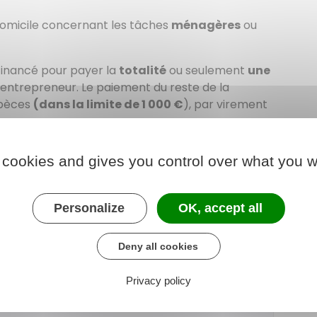
omicile concernant les tâches
ménagères
ou
réfinancé pour payer la
totalité
ou seulement
une
o-entrepreneur. Le paiement du reste de la
spèces
(dans la limite de
1 000 €
), par virement
 cookies and gives you control over what you w
repreneur
prestataire
peuvent permettre au
itions, d'un
crédit d'impôt
.
Personalize
OK, accept all
Deny all cookies
Privacy policy