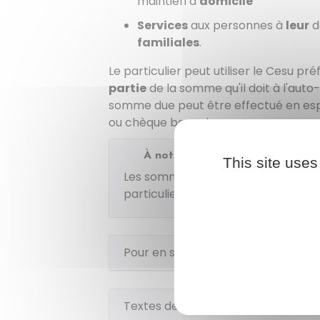
maintien à
domicile
Services
aux personnes à
leur
d
familiales
.
Le particulier peut utiliser le Cesu p
partie
de la somme qu'il doit à l'aut
somme due peut être effectué en e
ou chèque bancaire.
À noter
This site uses
Les sommes versées à l'auto-ent
particulier de bénéficier, sous cond
Pour en savoir plus
Textes de référence