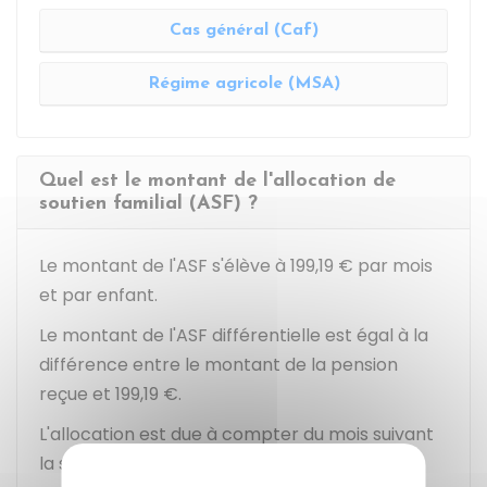
Cas général (Caf)
Régime agricole (MSA)
Quel est le montant de l'allocation de
soutien familial (ASF) ?
Le montant de l'ASF s'élève à
199,19 €
par mois
et par enfant.
Le montant de l'ASF différentielle est égal à la
différence entre le montant de la pension
reçue et
199,19 €
.
L'allocation est due à compter du mois suivant
la séparation des parents.