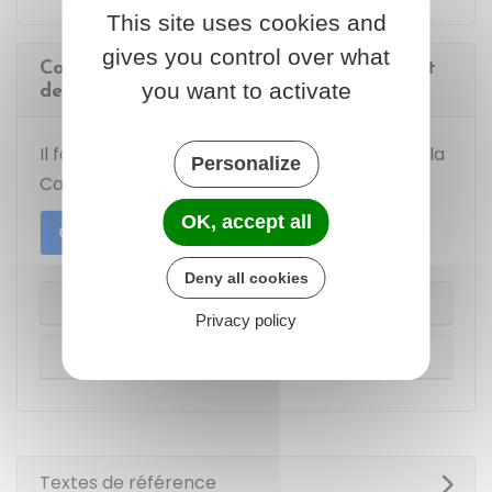
This site uses cookies and
gives you control over what
Comment procéder en cas de changement
you want to activate
de situation ?
Il faut distinguer selon que vous dépendez de la
Personalize
Caf
ou de la
MSA
:
OK, accept all
Caf
MSA
Deny all cookies
Changement de situation familiale
Privacy policy
Changement de domicile
Textes de référence