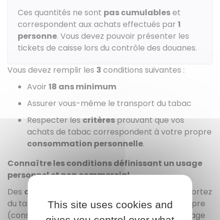
Ces quantités ne sont
pas cumulables
et
correspondent aux achats effectués par
1
personne
. Vous devez pouvoir présenter les
tickets de caisse lors du contrôle des douanes.
Vous devez remplir les
3
conditions suivantes :
Avoir
18 ans minimum
Assurer vous-même le transport du tabac
Respecter les
critères
prouvant que vos
achats de tabac correspondent à votre propre
consommation personnelle
.
Connaître les conditions définissant un usage
personnel et non commercial
Des
critères
sont définis pour juger si vous rapportez
du tabac d'un pays de l'
UE
pour votre usage propre
This site uses cookies and
(consommation personnelle) et non pour un usage
gives you control over what