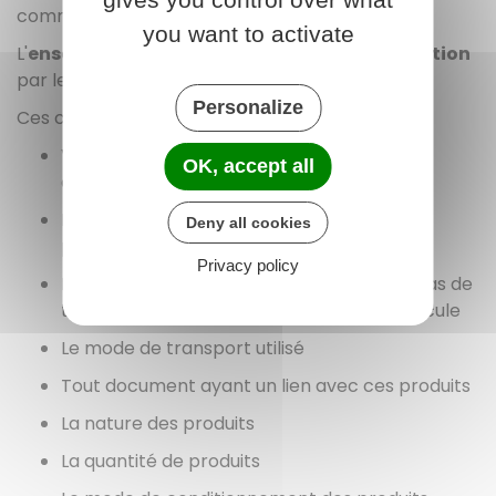
commercial (revente).
you want to activate
L'
ensemble des critères
est
pris en considération
par les agents des douanes.
Personalize
Ces critères sont les suivants :
Votre activité économique et votre statut
OK, accept all
commercial
Les motifs pour lesquels vous détenez ces
Deny all cookies
produits
Privacy policy
Le lieu où se trouvent ces produits ou, en cas de
transport, leur emplacement dans le véhicule
Le mode de transport utilisé
Tout document ayant un lien avec ces produits
La nature des produits
La quantité de produits