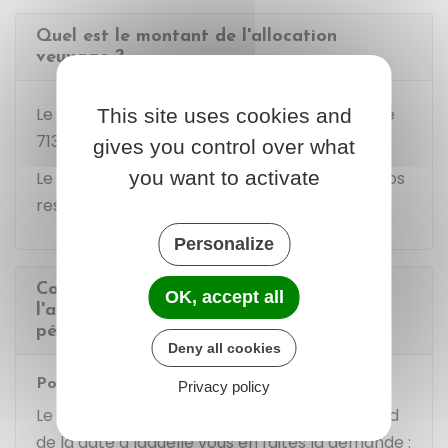
Quel est le montant de l'allocation
veuvage ?
Le montant net de l'allocation veuvage est de
This site uses cookies and
713,17 €
par mois.
gives you control over what
you want to activate
Le montant peut être réduit en fonction de vos
ressources.
Personalize
Comment se passe le versement de
OK, accept all
l'allocation veuvage (point de départ,
périodicité, durée) ?
Deny all cookies
Point de départ
Privacy policy
Le point de départ de votre allocation dépend
de la date à laquelle vous en faites la demande :